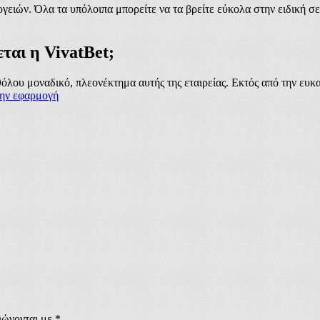
ειών. Όλα τα υπόλοιπα μπορείτε να τα βρείτε εύκολα στην ειδική σε
εται η
VivatBet
;
θόλου μοναδικό, πλεονέκτημα αυτής της εταιρείας. Εκτός από την ευκ
την εφαρμογή
ιώνονται με
*