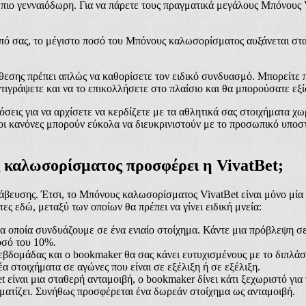
 πιο γενναιόδωρη. Για να πάρετε τους πραγματικά μεγάλους Μπόνους 
ό σας, το μέγιστο ποσό του Μπόνους καλωσορίσματος αυξάνεται στα
εσης πρέπει απλώς να καθορίσετε τον ειδικό συνδυασμό. Μπορείτε πά
αντιγράψετε και να το επικολλήσετε στο πλαίσιο και θα μπορούσατε ε
σεις για να αρχίσετε να κερδίζετε με τα αθλητικά σας στοιχήματα χω
τοι κανόνες μπορούν εύκολα να διευκρινιστούν με το προσωπικό υποστ
 καλωσορίσματος
προσφέρει η
VivatBet
;
ευσης. Έτσι, το Μπόνους καλωσορίσματος VivatBet είναι μόνο μία απ
ς εδώ, μεταξύ των οποίων θα πρέπει να γίνει ειδική μνεία:
α οποία συνδυάζουμε σε ένα ενιαίο στοίχημα. Κάντε μια πρόβλεψη σε
οσό του 10%.
βδομάδας και ο bookmaker θα σας κάνει ευτυχισμένους με το διπλάσ
α στοιχήματα σε αγώνες που είναι σε εξέλιξη ή σε εξέλιξη.
t είναι μια σταθερή ανταμοιβή, ο bookmaker δίνει κάτι ξεχωριστό για 
χηματίζει. Συνήθως προσφέρεται ένα δωρεάν στοίχημα ως ανταμοιβή.