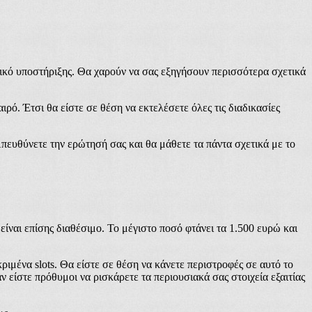
πικό υποστήριξης. Θα χαρούν να σας εξηγήσουν περισσότερα σχετικά
ρό. Έτσι θα είστε σε θέση να εκτελέσετε όλες τις διαδικασίες
Απευθύνετε την ερώτησή σας και θα μάθετε τα πάντα σχετικά με το
ίναι επίσης διαθέσιμο. Το μέγιστο ποσό φτάνει τα 1.500 ευρώ και
ριμένα slots. Θα είστε σε θέση να κάνετε περιστροφές σε αυτό το
ν είστε πρόθυμοι να ρισκάρετε τα περιουσιακά σας στοιχεία εξαιτίας