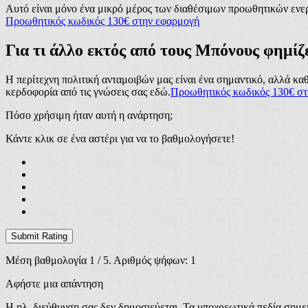
Αυτό είναι μόνο ένα μικρό μέρος των διαθέσιμων προωθητικών ενεργ
Προωθητικός κωδικός 130€ στην εφαρμογή
Για τι άλλο εκτός από τους
Μπόνους
φημίζ
Η περίτεχνη πολιτική ανταμοιβών μας είναι ένα σημαντικό, αλλά κα
κερδοφορία από τις γνώσεις σας εδώ.
Προωθητικός κωδικός 130€ σ
Πόσο χρήσιμη ήταν αυτή η ανάρτηση;
Κάντε κλικ σε ένα αστέρι για να το βαθμολογήσετε!
Submit Rating
Μέση βαθμολογία
1
/ 5. Αριθμός ψήφων:
1
Αφήστε μια απάντηση
Η ηλ. διεύθυνση σας δεν δημοσιεύεται.
Τα υποχρεωτικά πεδία σημε